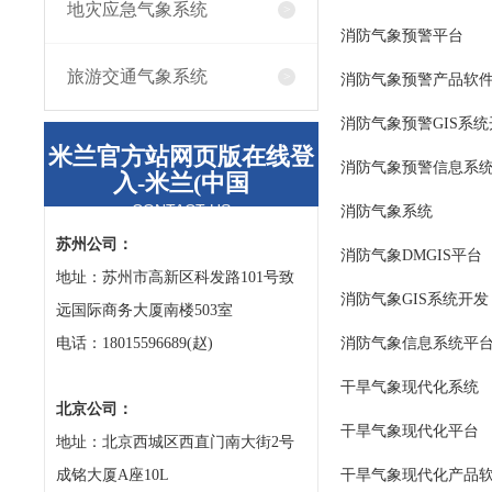
地灾应急气象系统
消防气象预警平台
旅游交通气象系统
消防气象预警产品软
消防气象预警GIS系统
米兰官方站网页版在线登
消防气象预警信息系
入-米兰(中国
CONTACT US
消防气象系统
苏州公司：
消防气象DMGIS平台
地址：苏州市高新区科发路101号致
消防气象GIS系统开发
远国际商务大厦南楼503室
电话：18015596689(赵)
消防气象信息系统平
干旱气象现代化系统
北京公司：
干旱气象现代化平台
地址：北京西城区西直门南大街2号
成铭大厦A座10L
干旱气象现代化产品