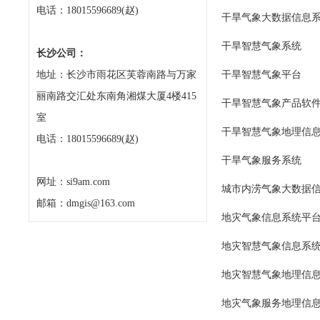
电话：18015596689(赵)
干旱气象大数据信息
干旱智慧气象系统
长沙公司：
地址：长沙市雨花区芙蓉南路与万家
干旱智慧气象平台
丽南路交汇处东南角湘煤大厦4楼415
干旱智慧气象产品软
室
干旱智慧气象地理信
电话：18015596689(赵)
干旱气象服务系统
网址：si9am.com
城市内涝气象大数据
邮箱：dmgis@163.com
地灾气象信息系统平
地灾智慧气象信息系
地灾智慧气象地理信
地灾气象服务地理信