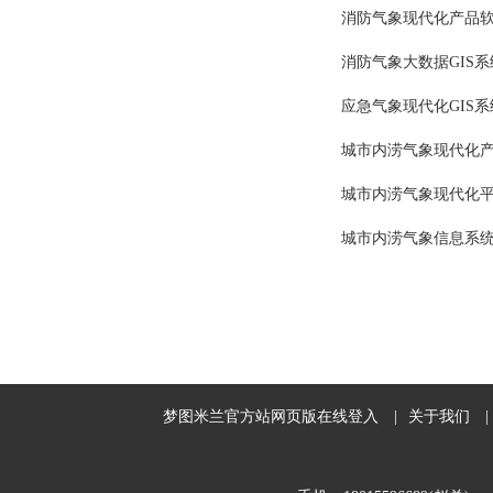
消防气象现代化产品
消防气象大数据GIS
应急气象现代化GIS
城市内涝气象现代化
城市内涝气象现代化
城市内涝气象信息系
梦图米兰官方站网页版在线登入
|
关于我们
|